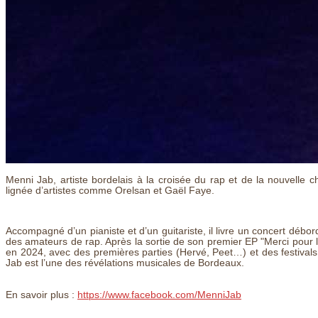
Menni Jab, artiste bordelais à la croisée du rap et de la nouvelle 
lignée d’artistes comme Orelsan et Gaël Faye.
Accompagné d’un pianiste et d’un guitariste, il livre un concert débor
des amateurs de rap. Après la sortie de son premier EP "Merci pour l
en 2024, avec des premières parties (Hervé, Peet…) et des festiv
Jab est l’une des révélations musicales de Bordeaux.
En savoir plus :
https://www.facebook.com/MenniJab