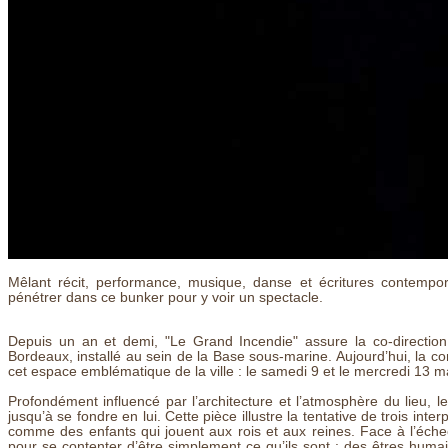
Mêlant récit, performance, musique, danse et écritures contempora
pénétrer dans ce bunker pour y voir un spectacle.
Depuis un an et demi, "Le Grand Incendie" assure la co-direction ar
Bordeaux, installé au sein de la Base sous-marine. Aujourd’hui, la c
cet espace emblématique de la ville : le samedi 9 et le mercredi 13 m
Profondément influencé par l’architecture et l’atmosphère du lieu, le
jusqu’à se fondre en lui. Cette pièce illustre la tentative de trois inte
comme des enfants qui jouent aux rois et aux reines. Face à l’échec
pour se contenter d’être simplement ce qu’ils sont : des êtres humain