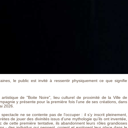
ines, le public est invité à ressentir physiquement ce que signifie
tistique de "Boite Noire", lieu culturel de proximité de la Ville de
ompagnie y présente pour la première fois l’une de ses créations, dans
ai 2026.
 spectacle ne se contente pas de l’occuper : il s’y inscrit pleinement,
rprètes de jouer des divinités issus d’une mythologie qu’ils ont inventée,
 de cette première tentative, ils abandonnent leurs rôles grandioses
s - des individus qui pensent, croient et explorent leur place dans le