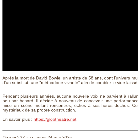
Après la mort de David Bowie, un artiste de 58 ans, dont l’univers mus
d’un substitut, une "méthadone vivante" afin de combler le vide laissé 
Pendant plusieurs années, aucune nouvelle voix ne parvient à rallume
peu par hasard. Il décide à nouveau de concevoir une performance
mise en scène mêlant rencontres, échos à ses héros déchus. Ce g
mystérieux de sa propre construction.
En savoir plus :
https://globtheatre.net
Du jeudi 22 au samedi 24 mai 2025.