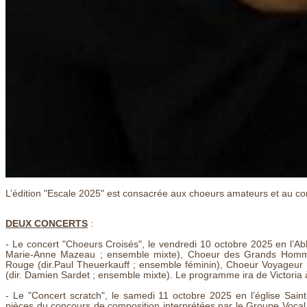
L’édition "Escale 2025" est consacrée aux choeurs amateurs et au c
DEUX CONCERTS
:
- Le concert "Choeurs Croisés", le vendredi 10 octobre 2025 en l’Ab
Marie-Anne Mazeau ; ensemble mixte), Choeur des Grands Homme
Rouge (dir.Paul Theuerkauff ; ensemble féminin), Choeur Voyageur (d
(dir. Damien Sardet ; ensemble mixte). Le programme ira de Victoria 
- Le "Concert scratch", le samedi 11 octobre 2025 en l’église Sain
pièces du concours de composition interprétées par le Groupe Vocal 