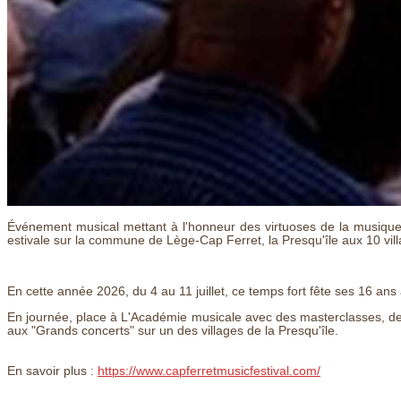
Événement musical mettant à l'honneur des virtuoses de la musique
estivale sur la commune de Lège-Cap Ferret, la Presqu'île aux 10 vil
En cette année 2026, du 4 au 11 juillet, ce temps fort fête ses 16 an
En journée, place à L'Académie musicale avec des masterclasses, des
aux "Grands concerts" sur un des villages de la Presqu'île.
En savoir plus :
https://www.capferretmusicfestival.com/