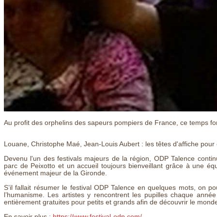
Au profit des orphelins des sapeurs pompiers de France, ce temps for
Louane, Christophe Maé, Jean-Louis Aubert : les têtes d'affiche pour
Devenu l'un des festivals majeurs de la région, ODP Talence contin
parc de Peixotto et un accueil toujours bienveillant grâce à une éq
événement majeur de la Gironde.
S’il fallait résumer le festival ODP Talence en quelques mots, on pour
l’humanisme. Les artistes y rencontrent les pupilles chaque ann
entièrement gratuites pour petits et grands afin de découvrir le mond
En savoir plus :
https://www.festival-odp.com/