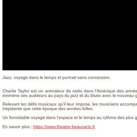
Jazz, voyage dans le temps et portrait sans concession.
Charlie Taylor est un animateur de radio dans l'Amérique des années
emmène ses auditeurs au pays du jazz et du blues avec le nouveau gr
Relevant les défis musicaux qu'il leur impose, les musiciens accomp
trépidante que cette époque des années folles.
Un formidable voyage dans l'espace et le temps au rythme des plus gr
En savoir plus :
https://www.theatre-beauxarts.fr