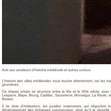
Avis aux amateurs d'histoire médiévale et autres curieux.
L’histoire des villes médiévales nous touche directement, car les t
girondines.
Ce réseau urbain se structure entre le XIe et le XIVe siècle, avec l
Lesparre, Blaye, Bourg, Cadillac, Sauveterre, Monségur, La Réole, etc
Bazas).
Il se dote d’institutions, les jurades notamment, qui négocient le
développement des échanges commerciaux, ainsi qu’à la sécurité de