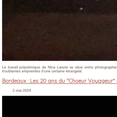
Le travail polysémique de Nina Laisné se situe entre photographi
troublantes empreintes d’une certaine étrangeté.
Bordeaux : Les 20 ans du "Choeur Voyageur" 
2 mai 2024